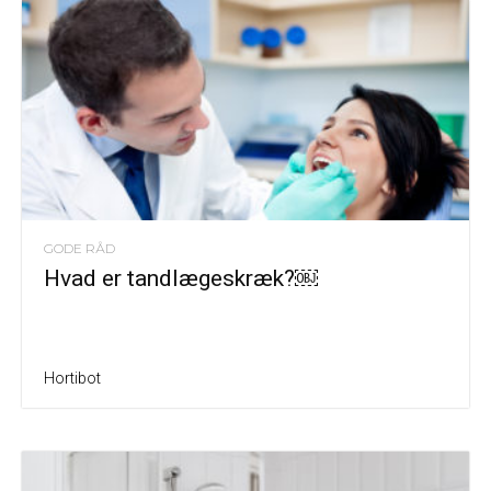
GODE RÅD
Hvad er tandlægeskræk?￼
Hortibot